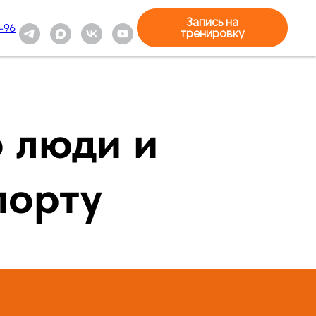
Запись на
-96
тренировку
о люди и
порту