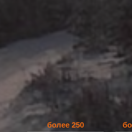
более 250
бо