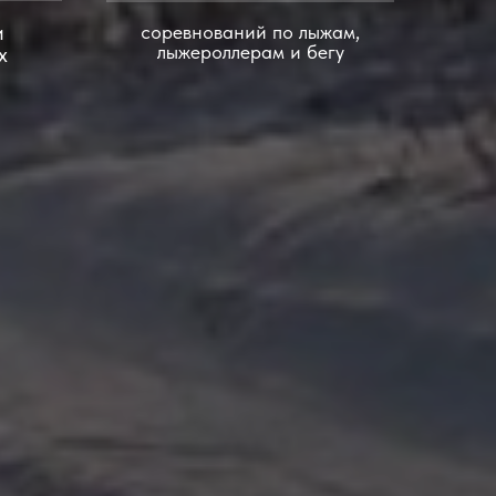
и
соревнований по лыжам,
лыжероллерам и бегу
х