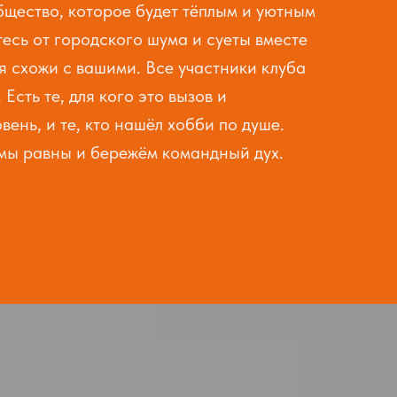
щество, которое будет тёплым и уютным
тесь от городского шума и суеты вместе
ия схожи с вашими. Все участники клуба
Есть те, для кого это вызов и
ень, и те, кто нашёл хобби по душе.
 мы равны и бережём командный дух
.