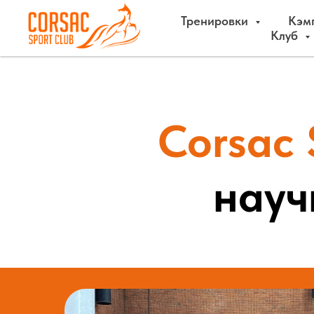
Тренировки
Кэм
Клуб
Corsac 
науч