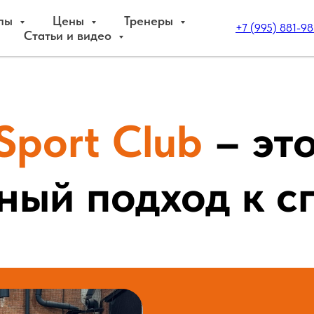
пы
Цены
Тренеры
+7 (995) 881-98
Статьи и видео
Sport Club
– эт
ный подход к с