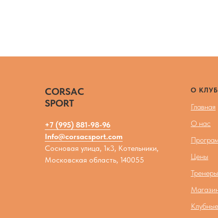
CORSAC
О КЛУБ
SPORT
Главная
О нас
+7 (995) 881-98-96
Info@corsacsport.com
Програм
Сосновая улица, 1к3, Котельники,
Цены
Московская область, 140055
Тренеры
Магази
Клубные