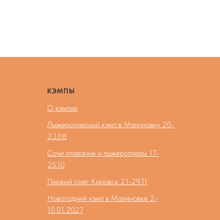
КЭМПЫ
О кэмпах
Лыжероллерный кэмп в Малиновку 20-
23.08
Сочи плавание и лыжероллеры 17-
25.10
Первый снег Кировск 21-29.11
Новогодний кэмп в Малиновке 2-
10.01.2027