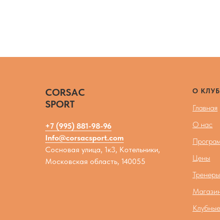
CORSAC
О КЛУБ
SPORT
Главная
О нас
+7 (995) 881-98-96
Info@corsacsport.com
Програм
Сосновая улица, 1к3, Котельники,
Цены
Московская область, 140055
Тренеры
Магази
Клубные