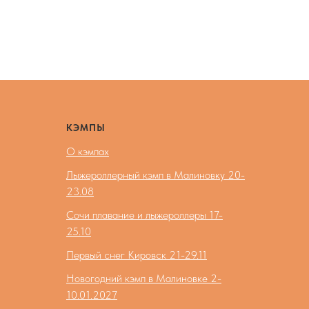
КЭМПЫ
О кэмпах
Лыжероллерный кэмп в Малиновку 20-
23.08
Сочи плавание и лыжероллеры 17-
25.10
Первый снег Кировск 21-29.11
Новогодний кэмп в Малиновке 2-
10.01.2027