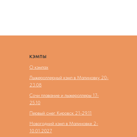
КЭМПЫ
О кэмпах
Лыжероллерный кэмп в Малиновку 20-
23.08
Сочи плавание и лыжероллеры 17-
25.10
Первый снег Кировск 21-29.11
Новогодний кэмп в Малиновке 2-
10.01.2027