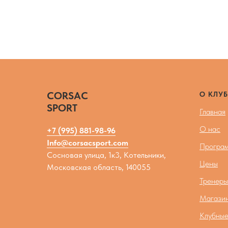
CORSAC
О КЛУБ
SPORT
Главная
О нас
+7 (995) 881-98-96
Info@corsacsport.com
Програм
Сосновая улица, 1к3, Котельники,
Цены
Московская область, 140055
Тренеры
Магази
Клубные